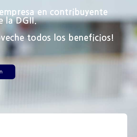
 empresa en contribuyente
e la DGII.
veche todos los beneficios!
n