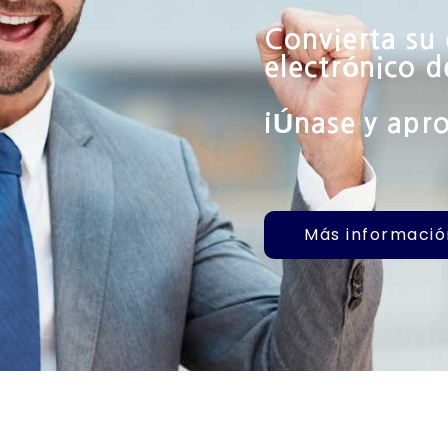
Convierta su
electrónico d
¡Únase y apro
Más informació