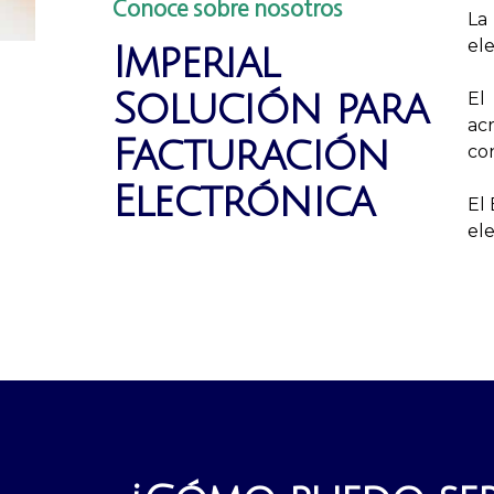
Conoce sobre nosotros
La
ele
Imperial
Solución para
El
acr
Facturación
con
Electrónica
El 
ele